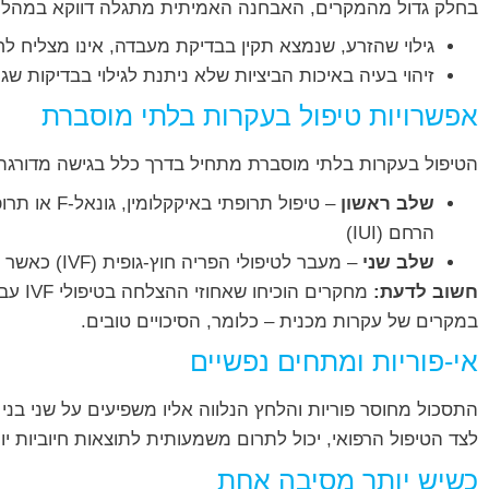
בחלק גדול מהמקרים, האבחנה האמיתית מתגלה דווקא במהלך טיפולי ההפ
גילוי שהזרע, שנמצא תקין בבדיקת מעבדה, אינו מצליח לח
זיהוי בעיה באיכות הביציות שלא ניתנת לגילוי בבדיקות שג
אפשרויות טיפול בעקרות בלתי מוסברת
הטיפול בעקרות בלתי מוסברת מתחיל בדרך כלל בגישה מדורגת
שלב ראשון
– טיפול תרו
הרחם (IUI)
שלב שני
– מעבר לטיפולי הפריה חוץ-גופית (IVF) כאשר הטיפולים הראשוניים אינם מניבים תוצאות
חשוב לדעת:
מחקרים
במקרים של עקרות מכנית – כלומר, הסיכויים טובים.
אי-פוריות ומתחים נפשיים
התסכול מחוסר פוריות והלחץ הנלווה אליו משפיעים על שני בני הזו
לצד הטיפול הרפואי, יכול לתרום משמעותית לתוצאות חיוביות יו
כשיש יותר מסיבה אחת