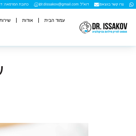
צרו קשר בווצאפ
דוא"ל: dr.dissakov@gmail.com
כתובת המרפאה: דרך עכו 194, (בניין הבאולינג) קומ
עמוד הבית
אודות
שירות
ע