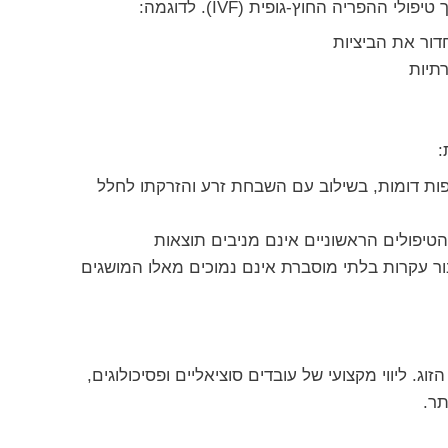
ריה החוץ-גופית (IVF). לדוגמה:
דור את הביציות
רתיות
:
פתי באיקקלומין, גונאל-F או תרופות דומות, בשילוב עם השבחת זרע והזרקתו לחלל
 הוכיחו שאחוזי ההצלחה בטיפולי IVF עבור עקרות בלתי מוסברת אינם נמוכים מאלו המושגים
ג. ליווי מקצועי של עובדים סוציאליים ופסיכולוגים,
תר.