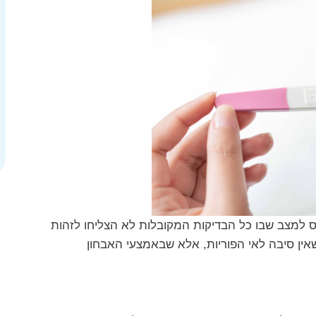
לתי מוסברת" (Unexplained Infertility) מתייחס למצב שבו כל הבדיקות המקובלות לא הצליחו לזהות
שאין סיבה לאי הפוריות, אלא שבאמצעי האבחון