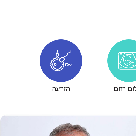
ום רחם
הזרעה