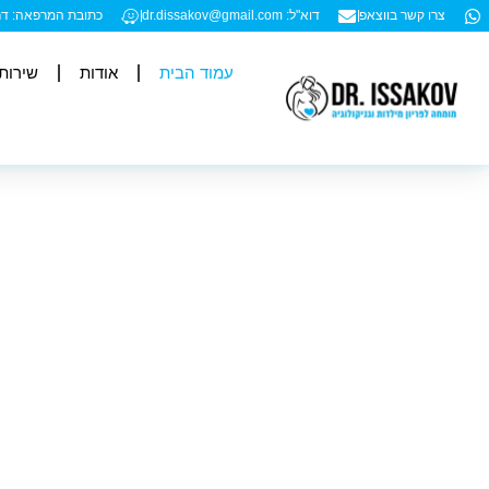
צרו קשר בווצאפ
דוא"ל: dr.dissakov@gmail.com
כתובת המרפאה: דרך עכו 194, (בניין הבאולינג) קומ
עמוד הבית
אודות
שירות