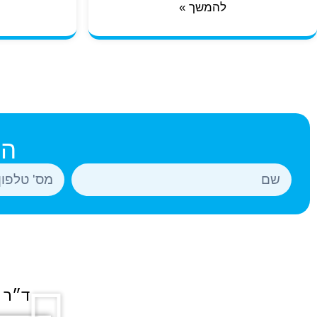
להמשך »
הש
ד״ר א