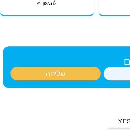
להמשך »
ם
שליחה