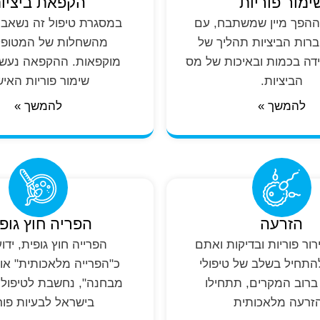
ימור פוריות
הקפאת ביציו
 ההפך מיין שמשתבח, עם
במסגרת טיפול זה נשאבות
ברות הביציות תהליך של
מהשחלות של המטופלת
ידה בכמות ובאיכות של מס
מוקפאות. ההקפאה נעשי
הביציות.
שימור פוריות האי
להמשך »
להמשך »
הזרעה
הפריה חוץ גופ
ור פוריות ובדיקות ואתם
הפרייה חוץ גופית, ידו
התחיל בשלב של טיפולי
כ"הפרייה מלאכותית" או 
 ברוב המקרים, תתחילו
מבחנה", נחשבת לטיפול ה
זרעה מלאכותית
בישראל לבעיות פור