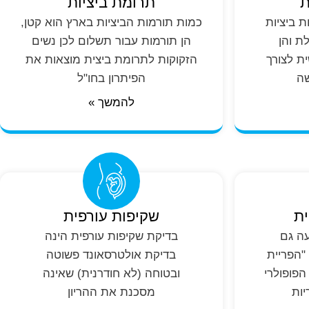
ת
תרומת ביציות
 ביציות
כמות תורמות הביציות בארץ הוא קטן,
 והן
הן תורמות עבור תשלום לכן נשים
ת לצורך
הזקוקות לתרומת ביצית מוצאות את
שה
הפיתרון בחו"ל
להמשך »
ית
שקיפות עורפית
עה גם
בדיקת שקיפות עורפית הינה
"הפריית
בדיקת אולטרסאונד פשוטה
פופולרי
ובטוחה (לא חודרנית) שאינה
יות
מסכנת את ההריון