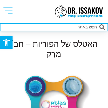
פתח סרגל
האטלס של הפוריות – חב׳
מֶרְק