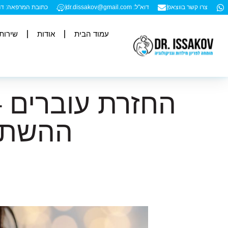
צרו קשר בווצאפ
דוא"ל: dr.dissakov@gmail.com
כתובת המרפאה: דרך עכו 194, (בניין הבאולינג) קומ
עמוד הבית
אודות
שירות
החזרת עוברים 
ההשתרש