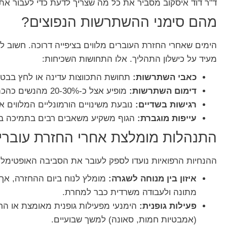
ד"ר דוד איסקוב מסביר את כל מה שצריך לדעת כדי לעבור את
מהם סימני ההשתרשות הנפוצים?
הימים שאחרי החזרת העוברים מלווים בציפייה דרוכה. חשוב לצ
מעיד על כישלון התהליך. אלו התחושות השכיחות:
כאבי השתרשות:
תחושת התכווצות עדינה או לחץ בבטן
דימום השתרשות:
מופיע אצל כ-20-30% מהנשים כהכתמה קלה וקצרה משמעותית ממחזור וסתי.
רגישות בשדיים:
נובעת משינויים הורמונליים המלווים א
עייפות מוגברת:
הגוף משקיע משאבים רבים בתמיכה ב
התנהלות מומלצת אחרי החזרת עוברים
ההנחיות הרפואיות נועדו לספק לעובר את הסביבה האופטימל
איזון בין מנוחה לשגרה:
מומלץ לנוח ביום ההחזרה, אך א
מתונה ולעבודה משרדית כבר למחרת.
פעילות גופנית:
הימנעי מפעילות גופנית מאומצת או הר
(אמבטיות חמות, סאונה) למשך שבועיים.