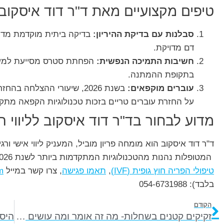
טיפים מקצועיים מאת ד"ר דוד איסקוב
סבלנות עם בדיקת ההיריון:
דם מדויקת.
חשיבות התמיכה הנפשית:
הפחתת סטרס מסייעת למערכ
בתקופת ההמתנה.
עוברים מוקפאים:
בשנת 2026, שיעורי ההצלחה
על החזרת עוברים טריים בזכות טכנולוגיות הקפאה מתק
מדוע לבחור בד"ר דוד איסקוב לליווי הליך 
ד"ר דוד איסקוב הוא מומחה פריון מוביל, המעניק ליווי אישי ו
המטופלות נהנות מהטכנולוגיות המתקדמות ביותר לשנת 2026 ומיחס חם ומקצועי. לתיאום פגישת ייעוץ בנושא
טיפולי הפריה חוץ גופית (IVF)
,
תאמו פגישה
, צרו קשר במייל
m
בלבד): 054-6731988
הקודם
זקיקים קטנים בשחלות- מה זה אומר ומה עושים עם זה?