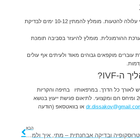
בדיקה ביתית מוקדמת מדי עלולה להטעות. מומלץ להמתין 10-12 ימים לבדיקת
ת ההורמונלית. מומלץ להיעזר בסביבה תומכת
 בהחזרת עוברים מוקפאים גבוהים מאוד ולעיתים אף עולים
דמות.
ה-IVF?
רגיש לאורך כל הדרך. במרפאותיו בחיפה והקריות
dr.dissakov@gmail.co
או בוואטסאפ (הודעה
הבא
היסטרוסקופיה ובדיקה אבחנתית – מתי, איך ולמה?