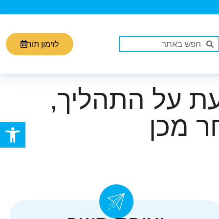
לזימון תור
ת על התהליך,
ר מכן
פתח סרגל