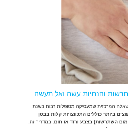
תרשות והנחיות עשה ואל תעשה
חזרת עוברים הוא שלב מכריע ומרגש בטיפולי IVF. השאלה המרכזית שמעסיקה מטופלות רבות בשנת
צים ביותר כוללים התכווצויות קלות בבטן
מום השתרשות) בצבע ורוד או חום.
במדריך זה,